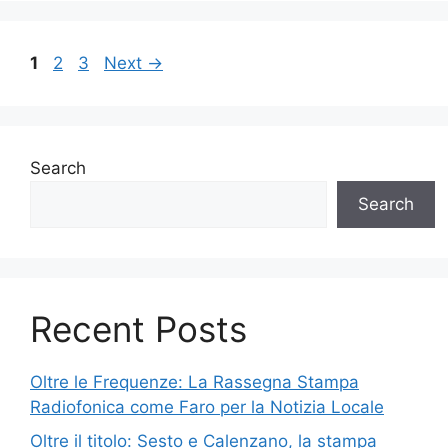
Page
Page
Page
1
2
3
Next
→
Search
Search
Recent Posts
Oltre le Frequenze: La Rassegna Stampa
Radiofonica come Faro per la Notizia Locale
Oltre il titolo: Sesto e Calenzano, la stampa