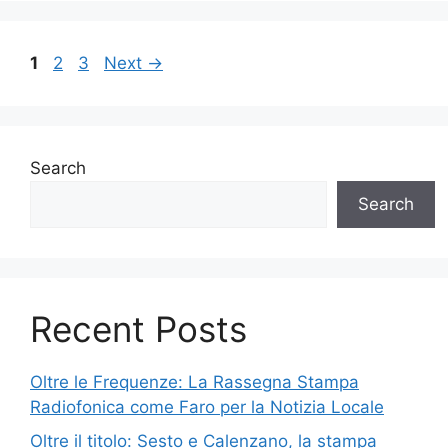
Page
Page
Page
1
2
3
Next
→
Search
Search
Recent Posts
Oltre le Frequenze: La Rassegna Stampa
Radiofonica come Faro per la Notizia Locale
Oltre il titolo: Sesto e Calenzano, la stampa