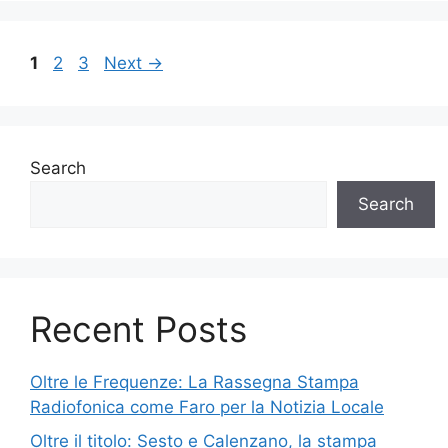
Page
Page
Page
1
2
3
Next
→
Search
Search
Recent Posts
Oltre le Frequenze: La Rassegna Stampa
Radiofonica come Faro per la Notizia Locale
Oltre il titolo: Sesto e Calenzano, la stampa