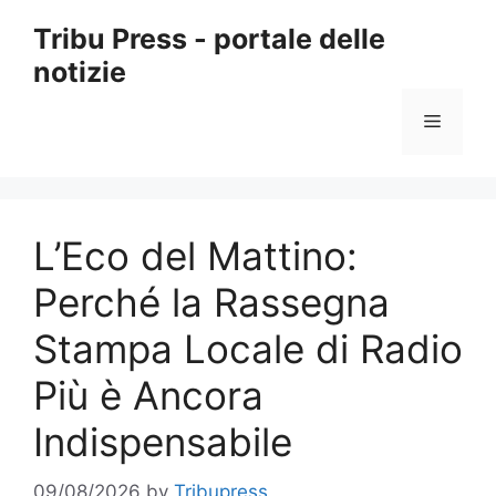
Skip
Tribu Press - portale delle
to
notizie
content
Menu
L’Eco del Mattino:
Perché la Rassegna
Stampa Locale di Radio
Più è Ancora
Indispensabile
09/08/2026
by
Tribupress