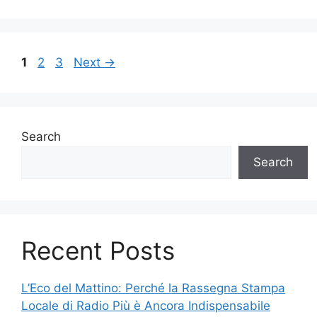
Page
Page
Page
1
2
3
Next
→
Search
Search
Recent Posts
L’Eco del Mattino: Perché la Rassegna Stampa
Locale di Radio Più è Ancora Indispensabile