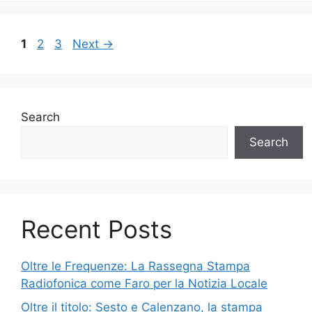
Page
Page
Page
1
2
3
Next
→
Search
Search
Recent Posts
Oltre le Frequenze: La Rassegna Stampa
Radiofonica come Faro per la Notizia Locale
Oltre il titolo: Sesto e Calenzano, la stampa