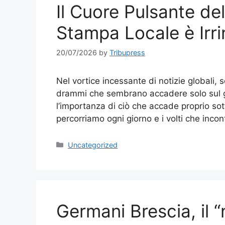
Il Cuore Pulsante de
Stampa Locale è Irri
20/07/2026
by
Tribupress
Nel vortice incessante di notizie globali, s
drammi che sembrano accadere solo sul gr
l’importanza di ciò che accade proprio sotto
percorriamo ogni giorno e i volti che inco
Categories
Uncategorized
Germani Brescia, il “n