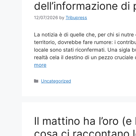
dell’informazione di 
12/07/2026
by
Tribupress
La notizia è di quelle che, per chi si nut
territorio, dovrebbe fare rumore: i contri
locale sono stati riconfermati. Una sigla 
realtà cela il destino di un pezzo crucial
more
Categories
Uncategorized
Il mattino ha l’oro (e
cosa ci raccontano l