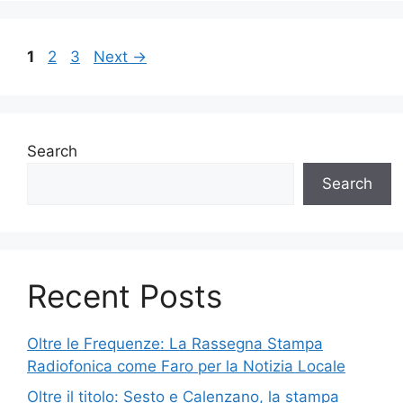
Page
Page
Page
1
2
3
Next
→
Search
Search
Recent Posts
Oltre le Frequenze: La Rassegna Stampa
Radiofonica come Faro per la Notizia Locale
Oltre il titolo: Sesto e Calenzano, la stampa