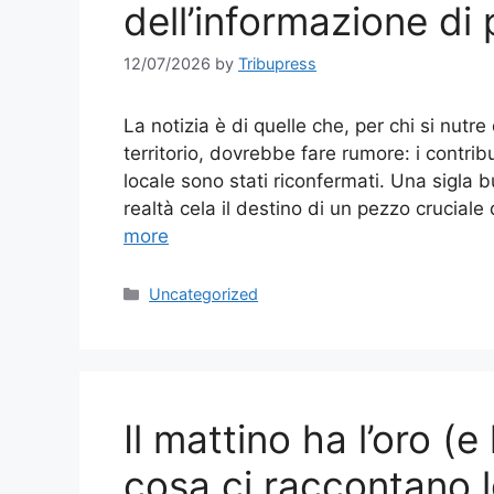
dell’informazione di 
12/07/2026
by
Tribupress
La notizia è di quelle che, per chi si nut
territorio, dovrebbe fare rumore: i contri
locale sono stati riconfermati. Una sigla 
realtà cela il destino di un pezzo crucial
more
Categories
Uncategorized
Il mattino ha l’oro (e
cosa ci raccontano l