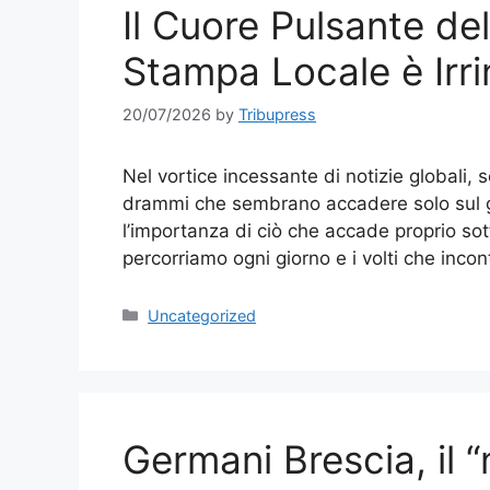
Il Cuore Pulsante de
Stampa Locale è Irri
20/07/2026
by
Tribupress
Nel vortice incessante di notizie globali, s
drammi che sembrano accadere solo sul gr
l’importanza di ciò che accade proprio sotto
percorriamo ogni giorno e i volti che inco
Categories
Uncategorized
Germani Brescia, il “n