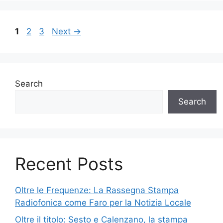
Page
Page
Page
1
2
3
Next
→
Search
Search
Recent Posts
Oltre le Frequenze: La Rassegna Stampa
Radiofonica come Faro per la Notizia Locale
Oltre il titolo: Sesto e Calenzano, la stampa