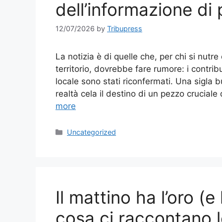
dell’informazione di 
12/07/2026
by
Tribupress
La notizia è di quelle che, per chi si nut
territorio, dovrebbe fare rumore: i contri
locale sono stati riconfermati. Una sigla 
realtà cela il destino di un pezzo crucial
more
Categories
Uncategorized
Il mattino ha l’oro (e
cosa ci raccontano l