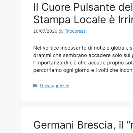
Il Cuore Pulsante de
Stampa Locale è Irri
20/07/2026
by
Tribupress
Nel vortice incessante di notizie globali, s
drammi che sembrano accadere solo sul gr
l’importanza di ciò che accade proprio sotto
percorriamo ogni giorno e i volti che inco
Categories
Uncategorized
Germani Brescia, il “n