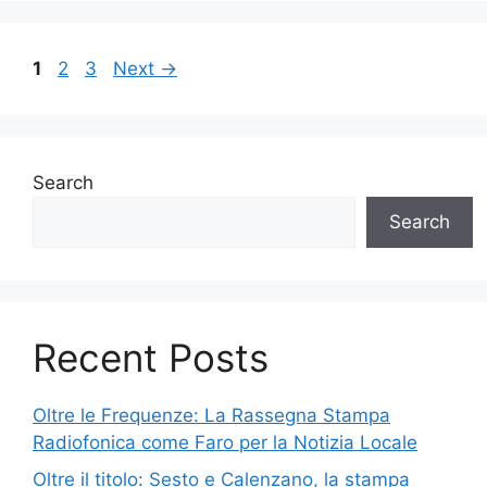
Page
Page
Page
1
2
3
Next
→
Search
Search
Recent Posts
Oltre le Frequenze: La Rassegna Stampa
Radiofonica come Faro per la Notizia Locale
Oltre il titolo: Sesto e Calenzano, la stampa