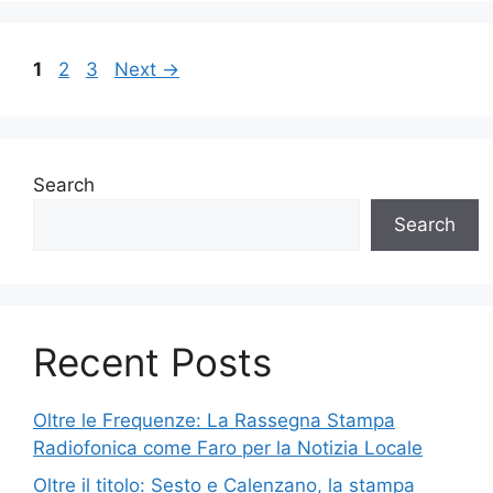
Page
Page
Page
1
2
3
Next
→
Search
Search
Recent Posts
Oltre le Frequenze: La Rassegna Stampa
Radiofonica come Faro per la Notizia Locale
Oltre il titolo: Sesto e Calenzano, la stampa