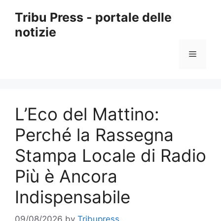
Skip
Tribu Press - portale delle
to
notizie
content
Menu
L’Eco del Mattino:
Perché la Rassegna
Stampa Locale di Radio
Più è Ancora
Indispensabile
09/08/2026
by
Tribupress