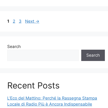
Page
Page
Page
1
2
3
Next
→
Search
Search
Recent Posts
L’Eco del Mattino: Perché la Rassegna Stampa
Locale di Radio Più è Ancora Indispensabile