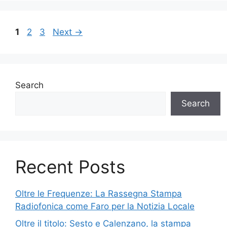
Page
Page
Page
1
2
3
Next
→
Search
Search
Recent Posts
Oltre le Frequenze: La Rassegna Stampa
Radiofonica come Faro per la Notizia Locale
Oltre il titolo: Sesto e Calenzano, la stampa