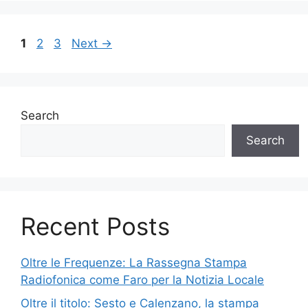
Page
Page
Page
1
2
3
Next
→
Search
Search
Recent Posts
Oltre le Frequenze: La Rassegna Stampa
Radiofonica come Faro per la Notizia Locale
Oltre il titolo: Sesto e Calenzano, la stampa