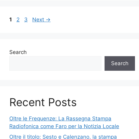
Page
Page
Page
1
2
3
Next
→
Search
Search
Recent Posts
Oltre le Frequenze: La Rassegna Stampa
Radiofonica come Faro per la Notizia Locale
Oltre il titolo: Sesto e Calenzano, la stampa