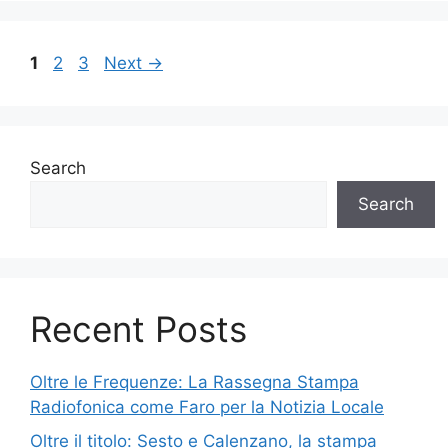
Page
Page
Page
1
2
3
Next
→
Search
Search
Recent Posts
Oltre le Frequenze: La Rassegna Stampa
Radiofonica come Faro per la Notizia Locale
Oltre il titolo: Sesto e Calenzano, la stampa