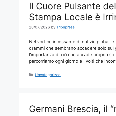
Il Cuore Pulsante de
Stampa Locale è Irri
20/07/2026
by
Tribupress
Nel vortice incessante di notizie globali, s
drammi che sembrano accadere solo sul gr
l’importanza di ciò che accade proprio sotto
percorriamo ogni giorno e i volti che inco
Categories
Uncategorized
Germani Brescia, il “n