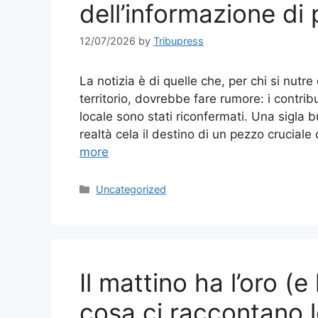
dell’informazione di 
12/07/2026
by
Tribupress
La notizia è di quelle che, per chi si nut
territorio, dovrebbe fare rumore: i contri
locale sono stati riconfermati. Una sigla 
realtà cela il destino di un pezzo crucial
more
Categories
Uncategorized
Il mattino ha l’oro (e
cosa ci raccontano l