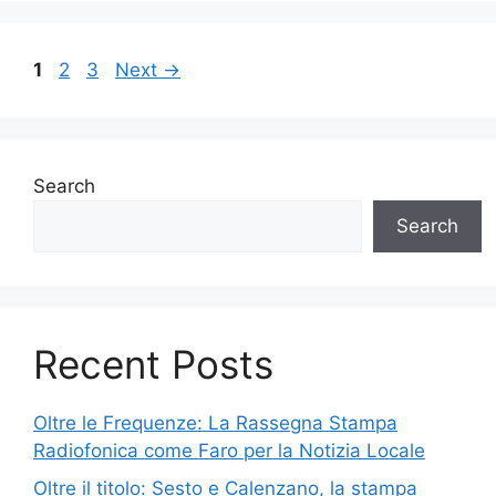
Page
Page
Page
1
2
3
Next
→
Search
Search
Recent Posts
Oltre le Frequenze: La Rassegna Stampa
Radiofonica come Faro per la Notizia Locale
Oltre il titolo: Sesto e Calenzano, la stampa