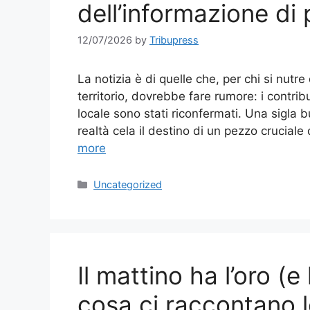
dell’informazione di 
12/07/2026
by
Tribupress
La notizia è di quelle che, per chi si nut
territorio, dovrebbe fare rumore: i contri
locale sono stati riconfermati. Una sigla 
realtà cela il destino di un pezzo crucial
more
Categories
Uncategorized
Il mattino ha l’oro (e
cosa ci raccontano l