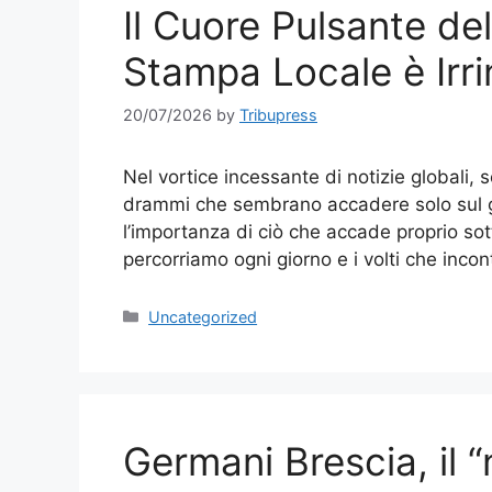
Il Cuore Pulsante de
Stampa Locale è Irri
20/07/2026
by
Tribupress
Nel vortice incessante di notizie globali, s
drammi che sembrano accadere solo sul gr
l’importanza di ciò che accade proprio sotto
percorriamo ogni giorno e i volti che inco
Categories
Uncategorized
Germani Brescia, il “n