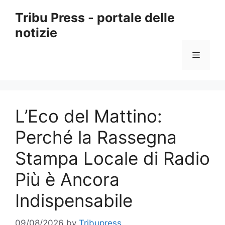
Skip
Tribu Press - portale delle
to
notizie
content
Menu
L’Eco del Mattino:
Perché la Rassegna
Stampa Locale di Radio
Più è Ancora
Indispensabile
09/08/2026
by
Tribupress