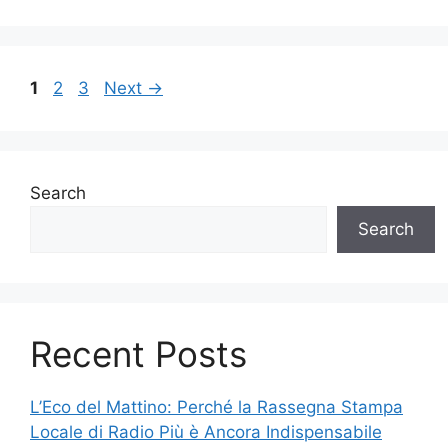
Page
Page
Page
1
2
3
Next
→
Search
Search
Recent Posts
L’Eco del Mattino: Perché la Rassegna Stampa
Locale di Radio Più è Ancora Indispensabile