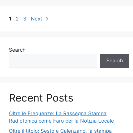
Page
Page
Page
1
2
3
Next
→
Search
Search
Recent Posts
Oltre le Frequenze: La Rassegna Stampa
Radiofonica come Faro per la Notizia Locale
Oltre il titolo: Sesto e Calenzano, la stampa