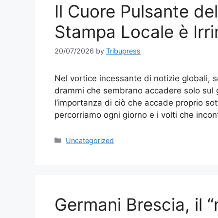
Il Cuore Pulsante de
Stampa Locale è Irri
20/07/2026
by
Tribupress
Nel vortice incessante di notizie globali, s
drammi che sembrano accadere solo sul gr
l’importanza di ciò che accade proprio sotto
percorriamo ogni giorno e i volti che inco
Categories
Uncategorized
Germani Brescia, il “n