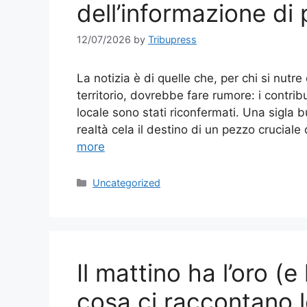
dell’informazione di 
12/07/2026
by
Tribupress
La notizia è di quelle che, per chi si nut
territorio, dovrebbe fare rumore: i contri
locale sono stati riconfermati. Una sigla 
realtà cela il destino di un pezzo crucial
more
Categories
Uncategorized
Il mattino ha l’oro (e
cosa ci raccontano l