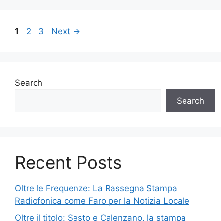
Page
Page
Page
1
2
3
Next
→
Search
Search
Recent Posts
Oltre le Frequenze: La Rassegna Stampa
Radiofonica come Faro per la Notizia Locale
Oltre il titolo: Sesto e Calenzano, la stampa