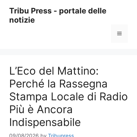
Skip
Tribu Press - portale delle
to
notizie
content
Menu
L’Eco del Mattino:
Perché la Rassegna
Stampa Locale di Radio
Più è Ancora
Indispensabile
09/08/2026
by
Tribupress