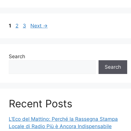
Page
Page
Page
1
2
3
Next
→
Search
Search
Recent Posts
L’Eco del Mattino: Perché la Rassegna Stampa
Locale di Radio Più è Ancora Indispensabile