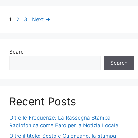
Page
Page
Page
1
2
3
Next
→
Search
Search
Recent Posts
Oltre le Frequenze: La Rassegna Stampa
Radiofonica come Faro per la Notizia Locale
Oltre il titolo: Sesto e Calenzano, la stampa