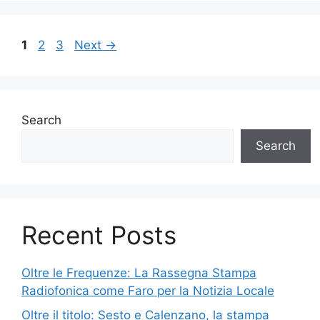
Page
Page
Page
1
2
3
Next
→
Search
Search
Recent Posts
Oltre le Frequenze: La Rassegna Stampa
Radiofonica come Faro per la Notizia Locale
Oltre il titolo: Sesto e Calenzano, la stampa