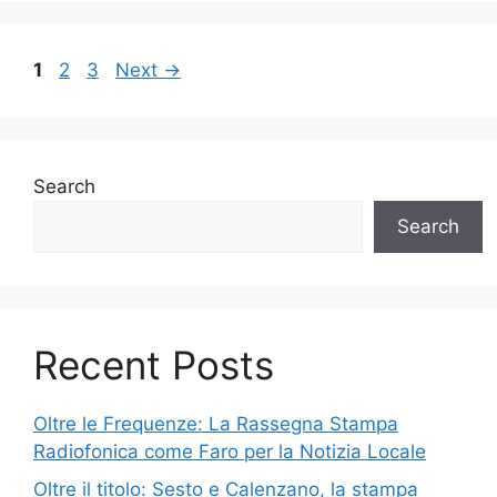
Page
Page
Page
1
2
3
Next
→
Search
Search
Recent Posts
Oltre le Frequenze: La Rassegna Stampa
Radiofonica come Faro per la Notizia Locale
Oltre il titolo: Sesto e Calenzano, la stampa