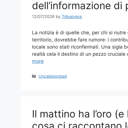
dell’informazione di 
12/07/2026
by
Tribupress
La notizia è di quelle che, per chi si nut
territorio, dovrebbe fare rumore: i contri
locale sono stati riconfermati. Una sigla 
realtà cela il destino di un pezzo crucial
more
Categories
Uncategorized
Il mattino ha l’oro (e
cosa ci raccontano l