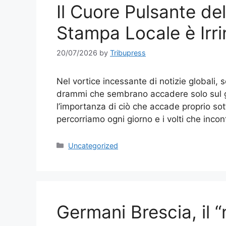
Il Cuore Pulsante de
Stampa Locale è Irri
20/07/2026
by
Tribupress
Nel vortice incessante di notizie globali, s
drammi che sembrano accadere solo sul gr
l’importanza di ciò che accade proprio sotto
percorriamo ogni giorno e i volti che inco
Categories
Uncategorized
Germani Brescia, il “n