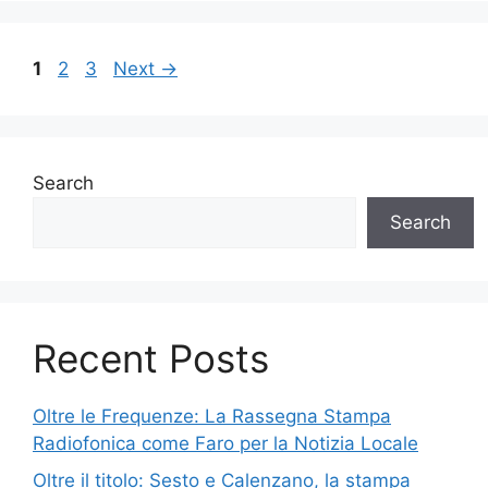
Page
Page
Page
1
2
3
Next
→
Search
Search
Recent Posts
Oltre le Frequenze: La Rassegna Stampa
Radiofonica come Faro per la Notizia Locale
Oltre il titolo: Sesto e Calenzano, la stampa