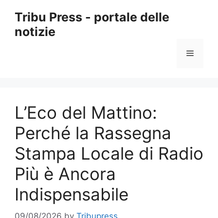
Skip
Tribu Press - portale delle
to
notizie
content
Menu
L’Eco del Mattino:
Perché la Rassegna
Stampa Locale di Radio
Più è Ancora
Indispensabile
09/08/2026
by
Tribupress