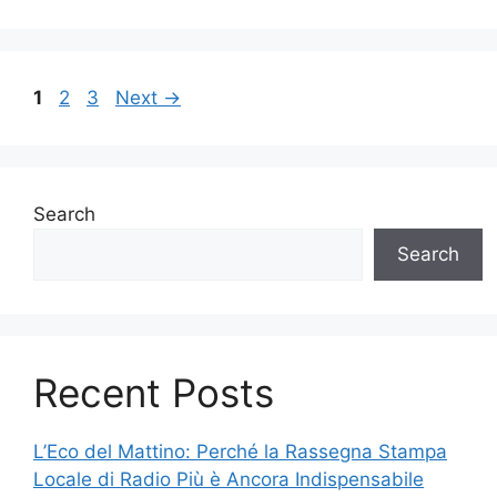
Page
Page
Page
1
2
3
Next
→
Search
Search
Recent Posts
L’Eco del Mattino: Perché la Rassegna Stampa
Locale di Radio Più è Ancora Indispensabile